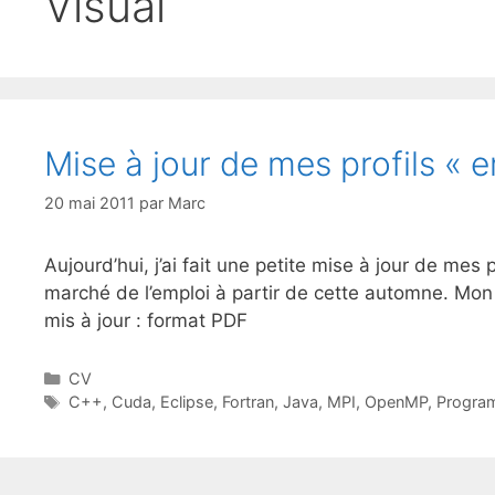
Visual
Mise à jour de mes profils « e
20 mai 2011
par
Marc
Aujourd’hui, j’ai fait une petite mise à jour de mes 
marché de l’emploi à partir de cette automne. Mon 
mis à jour : format PDF
Catégories
CV
Étiquettes
C++
,
Cuda
,
Eclipse
,
Fortran
,
Java
,
MPI
,
OpenMP
,
Program