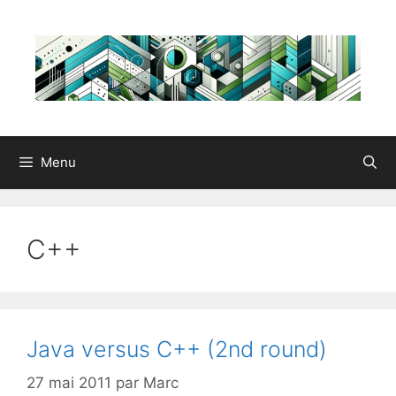
Aller
au
contenu
Menu
C++
Java versus C++ (2nd round)
27 mai 2011
par
Marc