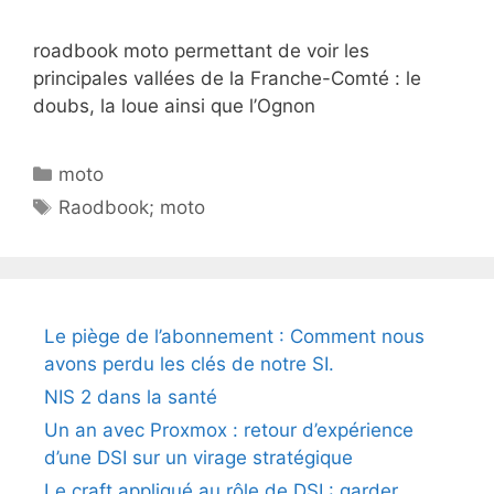
roadbook moto permettant de voir les
principales vallées de la Franche-Comté : le
doubs, la loue ainsi que l’Ognon
Catégories
moto
Étiquettes
Raodbook; moto
Le piège de l’abonnement : Comment nous
avons perdu les clés de notre SI.
NIS 2 dans la santé
Un an avec Proxmox : retour d’expérience
d’une DSI sur un virage stratégique
Le craft appliqué au rôle de DSI : garder