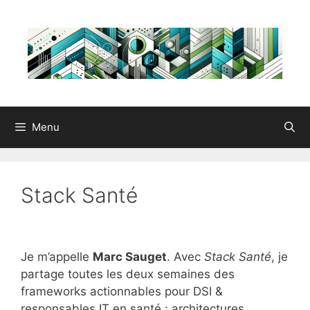
Aller
au
contenu
Menu
Stack Santé
Je m’appelle
Marc Sauget
. Avec
Stack Santé
, je
partage toutes les deux semaines des
frameworks actionnables pour DSI &
responsables IT en santé : architectures