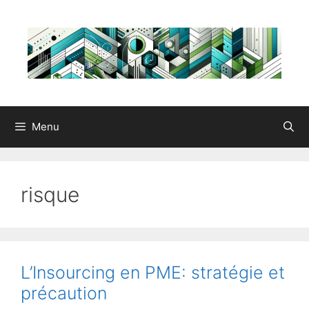
Aller
au
contenu
Menu
risque
L’Insourcing en PME: stratégie et
précaution