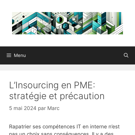
Aller
au
contenu
Menu
L’Insourcing en PME:
stratégie et précaution
5 mai 2024
par
Marc
Rapatrier ses compétences IT en interne n’est
pas un choix sans conséquences. Il y a des