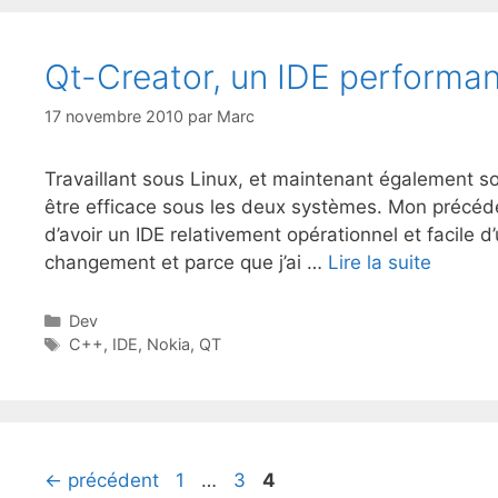
Qt-Creator, un IDE performan
17 novembre 2010
par
Marc
Travaillant sous Linux, et maintenant également 
être efficace sous les deux systèmes. Mon précéd
d’avoir un IDE relativement opérationnel et facile 
changement et parce que j’ai …
Lire la suite
Catégories
Dev
Étiquettes
C++
,
IDE
,
Nokia
,
QT
Page
Page
Page
←
précédent
1
…
3
4