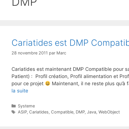
DMP
Cariatides est DMP Compatib
28 novembre 2011
par
Marc
Cariatides est maintenant DMP Compatible pour sa 
Patient) : Profil création, Profil alimentation et Pr
pour ce projet
Maintenant, il ne reste plus qu’à f
la suite
Catégories
Systeme
Étiquettes
ASIP
,
Cariatides
,
Compatible
,
DMP
,
Java
,
WebObject