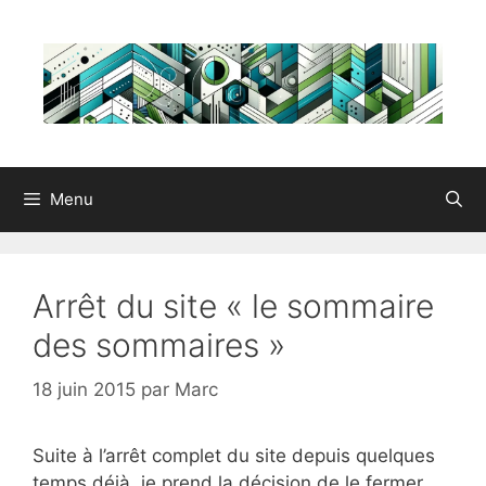
Aller
au
contenu
Menu
Arrêt du site « le sommaire
des sommaires »
18 juin 2015
par
Marc
Suite à l’arrêt complet du site depuis quelques
temps déjà, je prend la décision de le fermer.